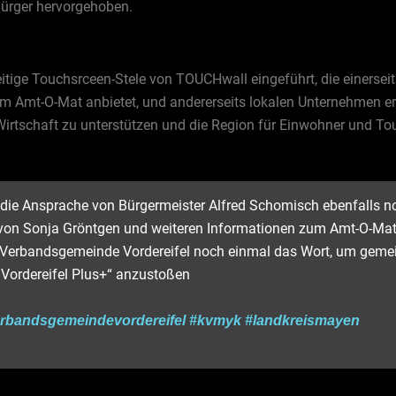
Bürger hervorgehoben.
ge Touchsrceen-Stele von TOUCHwall eingeführt, die einerseits t
m Amt-O-Mat anbietet, und andererseits lokalen Unternehmen erm
 Wirtschaft zu unterstützen und die Region für Einwohner und Tou
 die Ansprache von Bürgermeister Alfred Schomisch ebenfalls no
on Sonja Gröntgen und weiteren Informationen zum Amt-O-Mat 
er Verbandsgemeinde Vordereifel noch einmal das Wort, um gem
t Vordereifel Plus+“ anzustoßen
rbandsgemeindevordereifel
#kvmyk
#landkreismayen