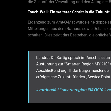
die Zukunft der Verwaltung und den Alltag der 
Touch-Wall: Ein weiterer Schritt in die Zukunft
Ergänzend zum Amt-O-Mat wurde eine doppelseiti
Mitteilungen aus dem Rathaus sowie Details zu
schalten. Dies zeigt das Bestreben, die örtliche
Landrat Dr. Saftig sprach im Anschluss an
Ausführung zur “Smarten Region MYK10” v
Abschließend ergriff der Bürgermeister d
erfolgreiche Zukunft für den „Service Poin
#vordereifel
#smarteregion
#MYK10
#ve