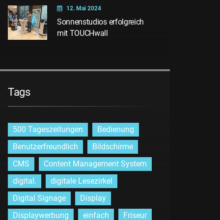
12. Mai 2024
Sonnenstudios erfolgreich
mit TOUCHwall
Tags
500 Tageszeitungen
Bedienung
Benutzerfreundlich
Bildschirme
CMS
Content Management System
digital.
digitale Lesezirkel
Digital Signage
Display
Displaywerbung
einfach
Friseur